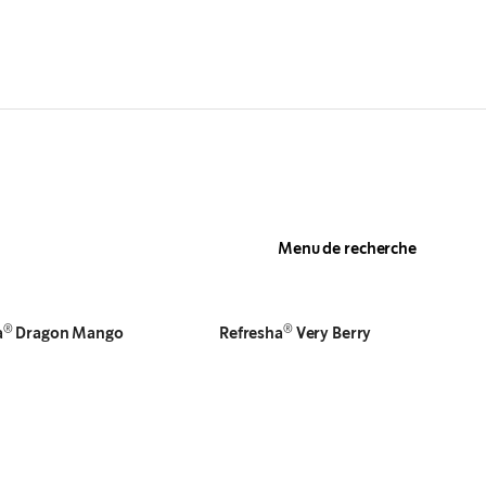
Menu de recherche
®
®
a
Dragon Mango
Refresha
Very Berry