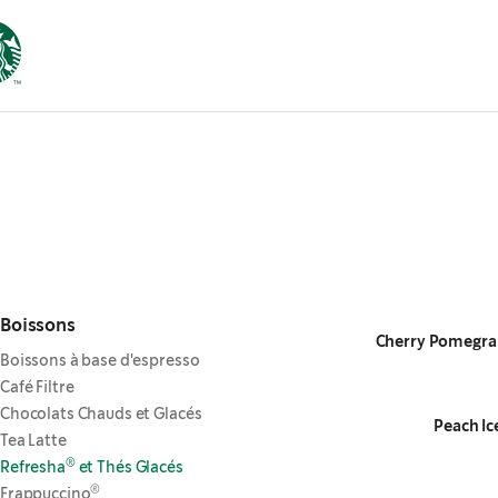
Boissons
Cherry Pomegra
Boissons à base d'espresso
Café Filtre
Chocolats Chauds et Glacés
Peach Ic
Tea Latte
®
Refresha
et Thés Glacés
®
Frappuccino