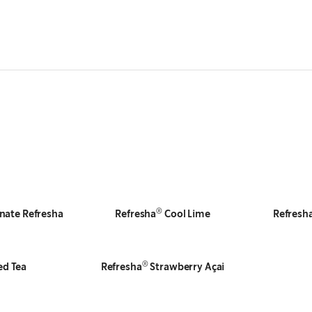
®
nate Refresha
Refresha
Cool Lime
Refresh
®
ed Tea
Refresha
Strawberry Açai