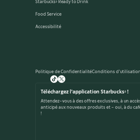
,
opens in a new tab
Starbucks® Ready to Drink
,
opens in a new tab
Food Service
Accessibilité
Politique de Confidentialité
Conditions d’utilisatio
Téléchargez l'application Starbucks® !
Attendez-vous à des offres exclusives, à un accè
anticipé aux nouveaux produits et - oui, à du caf
!