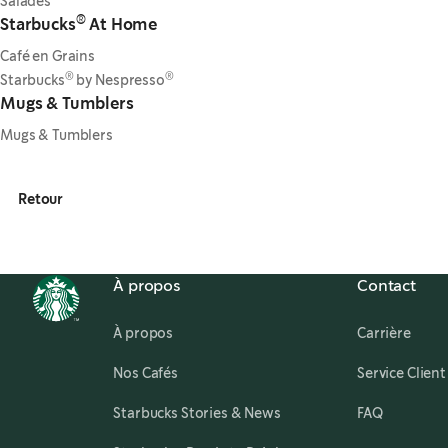
Salades
®
Starbucks
At Home
Café en Grains
®
®
Starbucks
by Nespresso
Mugs & Tumblers
Mugs & Tumblers
Retour
À propos
Contact
,
ope
À propos
Carrière
Nos Cafés
Service Client
,
opens in a new tab
Starbucks Stories & News
FAQ