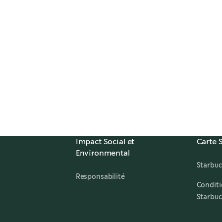
Impact Social et
Carte 
Environmental
ns in a new tab
Starbuc
Responsabilité
,
opens in a new tab
Conditi
Starbuc