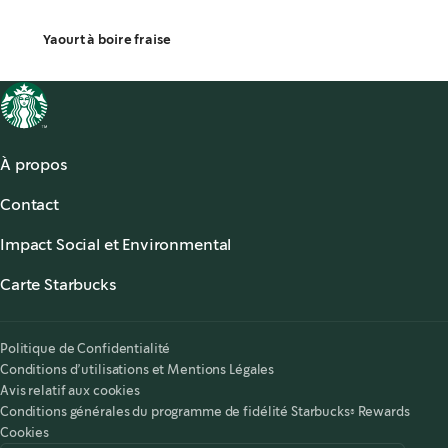
Yaourt à boire fraise
À propos
À propos
Contact
Nos Cafés
Carrière
,
opens in a new tab
Starbucks Stories & News
,
opens in a new tab
Impact Social et Environmental
Service Client
,
opens in a new tab
Starbucks® Ready to Drink
,
opens in a new tab
Responsabilité
FAQ
Food Service
Carte Starbucks
,
opens in a new tab
Accessibilité
Starbucks Cartes Cadeaux
Conditions générales de la Carte Starbucks
Politique de Confidentialité
Conditions d’utilisations et Mentions Légales
Avis relatif aux cookies
Conditions générales du programme de fidélité Starbucks® Rewards
Cookies